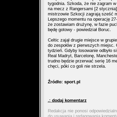
tygodnia. Szkoda, że nie zagram w 
na mecz z Rangersami [2 stycznia].
mistrzowie Szkocji zagrają sześć m
Lepszego momentu na operację 27-l
że zostawiam drużynę, w fazie puch
będę gotowy - powiedział Boruc.
Celtic zajął drugie miejsce w grup
do zespołów z pierwszych miejsc. 
tydzień. Gdyby losowanie odbyło się
Real Madryt, Barcelonę, Manchester 
trudno będzie przerwać serię 16 
chęci, póki co goli nie strzela.
Źródło: sport.pl
.: dodaj komentarz
Redakcja nie ponosi odpowiedzial
do usuwania i redagowania koment