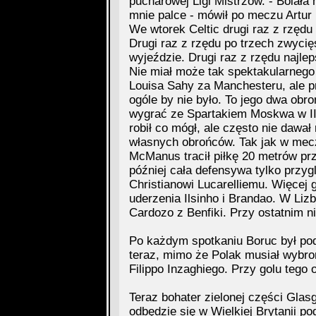
pucharowej Ligi Mistrzów. - Bolała 
mnie palce - mówił po meczu Artur 
We wtorek Celtic drugi raz z rzędu
Drugi raz z rzędu po trzech zwycię
wyjeździe. Drugi raz z rzędu najl
Nie miał może tak spektakularnego 
Louisa Sahy za Manchesteru, ale pr
ogóle by nie było. To jego dwa obr
wygrać ze Spartakiem Moskwa w III 
robił co mógł, ale często nie dawa
własnych obrońców. Tak jak w mec
McManus tracił piłkę 20 metrów prz
później cała defensywa tylko przyg
Christianowi Lucarelliemu. Więcej go
uderzenia Ilsinho i Brandao. W Lizb
Cardozo z Benfiki. Przy ostatnim n
Po każdym spotkaniu Boruc był pod
teraz, mimo że Polak musiał wybroni
Filippo Inzaghiego. Przy golu tego 
Teraz bohater zielonej części Glasg
odbędzie się w Wielkiej Brytanii po