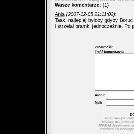
Wasze komentarze:
(1)
Ania
(2007-12-05 21:11:02)
:
Taak, najlepiej byłoby gdyby Boruc
i strzelał bramki jednocześnie. Po 
Wiadomość:
Treść komentarza:
Autor:
Mail:
D
Do dodania kometarz
Redakcja ma prawo do 
UWAGA!
Jeżeli komentar
obraźliwie lub niezwiąz