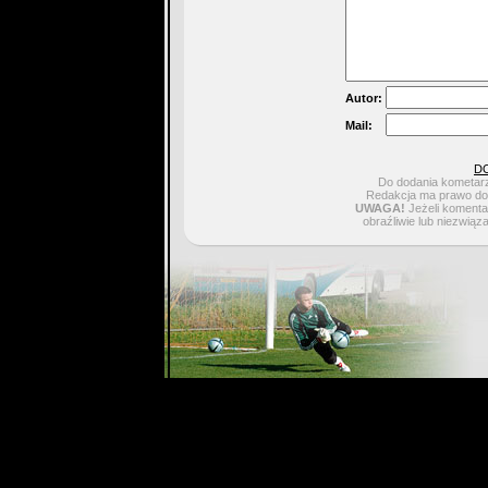
Autor:
Mail:
D
Do dodania kometarz
Redakcja ma prawo do 
UWAGA!
Jeżeli komentar
obraźliwie lub niezwiąz