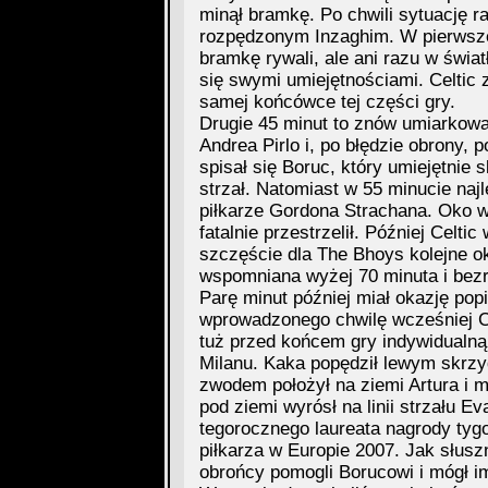
minął bramkę. Po chwili sytuację r
rozpędzonym Inzaghim. W pierwszej
bramkę rywali, ale ani razu w świat
się swymi umiejętnościami. Celtic 
samej końcówce tej części gry.
Drugie 45 minut to znów umiarkowa
Andrea Pirlo i, po błędzie obrony, 
spisał się Boruc, który umiejętnie s
strzał. Natomiast w 55 minucie na
piłkarze Gordona Strachana. Oko w
fatalnie przestrzelił. Później Celtic
szczęście dla The Bhoys kolejne o
wspomniana wyżej 70 minuta i bezra
Parę minut później miał okazję po
wprowadzonego chwilę wcześniej Ch
tuż przed końcem gry indywidualną 
Milanu. Kaka popędził lewym skrzyd
zwodem położył na ziemi Artura i m
pod ziemi wyrósł na linii strzału E
tegorocznego laureata nagrody tygo
piłkarza w Europie 2007. Jak słusz
obrońcy pomogli Borucowi i mógł i