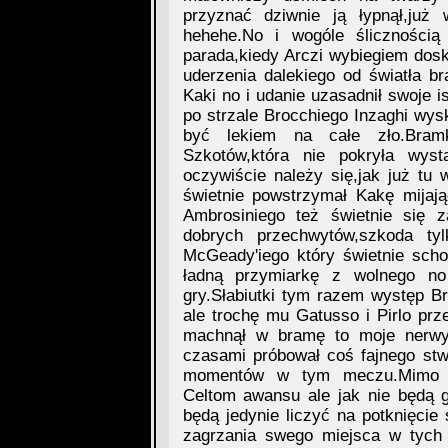
przyznać dziwnie ją łypnął,już 
hehehe.No i wogóle śliczności
parada,kiedy Arczi wybiegiem dosk
uderzenia dalekiego od światła b
Kaki no i udanie uzasadnił swoje 
po strzale Brocchiego Inzaghi wysk
być lekiem na całe zło.Bram
Szkotów,która nie pokryła wys
oczywiście należy się,jak już t
świetnie powstrzymał Kakę mijaj
Ambrosiniego też świetnie się za
dobrych przechwytów,szkoda tyl
McGeady'iego który świetnie scho
ładną przymiarkę z wolnego no
gry.Słabiutki tym razem występ B
ale trochę mu Gatusso i Pirlo przes
machnął w bramę to moje nerwy
czasami próbował coś fajnego stw
momentów w tym meczu.Mimo sł
Celtom awansu ale jak nie będą 
będą jedynie liczyć na potknięcie
zagrzania swego miejsca w tych 