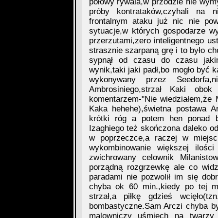
połowy rywala,w przodzie nie wymyś
próby kontrataków,czyhali na 
frontalnym ataku już nic nie po
sytuacje,w których gospodarze wy
przerzutami,zero inteligentnego us
strasznie szarpaną grę i to było c
sypnął od czasu do czasu jak
wynik,taki jaki padł,bo mogło być 
wykonywany przez Seedorfa,n
Ambrosiniego,strzał Kaki obo
komentarzem-"Nie wiedziałem,że M
Kaka hehehe),świetna postawa Ar
krótki róg a potem hen ponad b
Izaghiego też skończona daleko od
w poprzeczce,a raczej w miejscu
wykombinowanie większej ilośc
zwichrowany celownik Milanisto
porządną rozgrzewkę ale co widz
paradami nie pozwolił im się dobr
chyba ok 60 min.,kiedy po tej mi
strzał,a piłkę gdzieś wcięło(t
bombastyczne.Sam Arczi chyba by
malowniczy uśmiech na twarzy