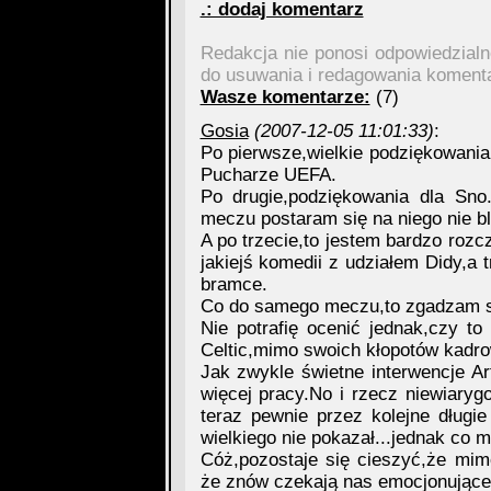
.: dodaj komentarz
Redakcja nie ponosi odpowiedzial
do usuwania i redagowania koment
Wasze komentarze:
(7)
Gosia
(2007-12-05 11:01:33)
:
Po pierwsze,wielkie podziękowania
Pucharze UEFA.
Po drugie,podziękowania dla Sno
meczu postaram się na niego nie b
A po trzecie,to jestem bardzo roz
jakiejś komedii z udziałem Didy,a 
bramce.
Co do samego meczu,to zgadzam si
Nie potrafię ocenić jednak,czy to
Celtic,mimo swoich kłopotów kadrow
Jak zwykle świetne interwencje Ar
więcej pracy.No i rzecz niewiary
teraz pewnie przez kolejne długie
wielkiego nie pokazał...jednak co 
Cóż,pozostaje się cieszyć,że mi
że znów czekają nas emocjonujące