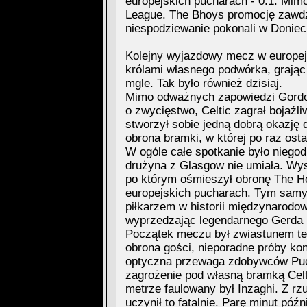
europejskich pucharach - 0:1. Mim
League. The Bhoys promocję zawdzi
niespodziewanie pokonali w Doniec
Kolejny wyjazdowy mecz w europejs
królami własnego podwórka, grając 
mgle. Tak było również dzisiaj.
Mimo odważnych zapowiedzi Gordon
o zwycięstwo, Celtic zagrał bojaźli
stworzył sobie jedną dobrą okazję 
obrona bramki, w której po raz osta
W ogóle całe spotkanie było niegodn
drużyna z Glasgow nie umiała. Wyst
po którym ośmieszył obronę The Hoo
europejskich pucharach. Tym samy
piłkarzem w historii międzynarodo
wyprzedzając legendarnego Gerda 
Początek meczu był zwiastunem te
obrona gości, nieporadne próby ko
optyczna przewaga zdobywców Puc
zagrożenie pod własną bramką Celt
metrze faulowany był Inzaghi. Z rz
uczynił to fatalnie. Parę minut póź