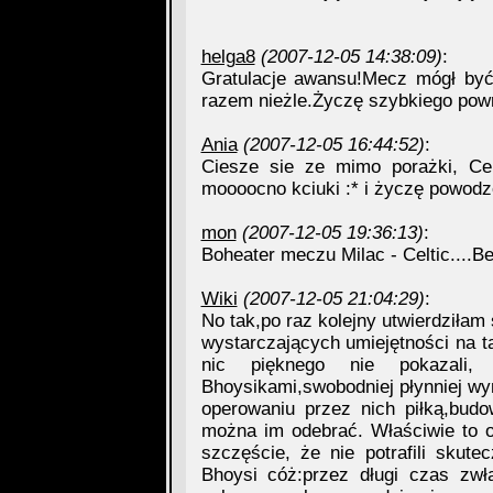
helga8
(2007-12-05 14:38:09)
:
Gratulacje awansu!Mecz mógł być
razem nieżle.Życzę szybkiego pow
Ania
(2007-12-05 16:44:52)
:
Ciesze sie ze mimo porażki, Cel
moooocno kciuki :* i życzę powodzen
mon
(2007-12-05 19:36:13)
:
Boheater meczu Milac - Celtic....Ben
Wiki
(2007-12-05 21:04:29)
:
No tak,po raz kolejny utwierdziłam
wystarczających umiejętności na t
nic pięknego nie pokazali
Bhoysikami,swobodniej płynniej wy
operowaniu przez nich piłką,bud
można im odebrać. Właściwie to o
szczęście, że nie potrafili skut
Bhoysi cóż:przez długi czas zwł