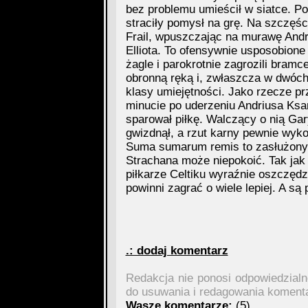
bez problemu umieścił w siatce. Po 
straciły pomysł na grę. Na szczęśc
Frail, wpuszczając na murawę Andr
Elliota. To ofensywnie usposobion
żagle i parokrotnie zagrozili bramc
obronną ręką i, zwłaszcza w dwóc
klasy umiejętności. Jako rzecze pr
minucie po uderzeniu Andriusa Ksa
sparował piłkę. Walczący o nią Gar
gwizdnął, a rzut karny pewnie wyko
Suma sumarum remis to zasłużony 
Strachana może niepokoić. Tak jak
piłkarze Celtiku wyraźnie oszczędz
powinni zagrać o wiele lepiej. A są
.: dodaj komentarz
Redakcja nie ponosi odpowiedzial
do usuwania i redagowania koment
Wasze komentarze:
(5)