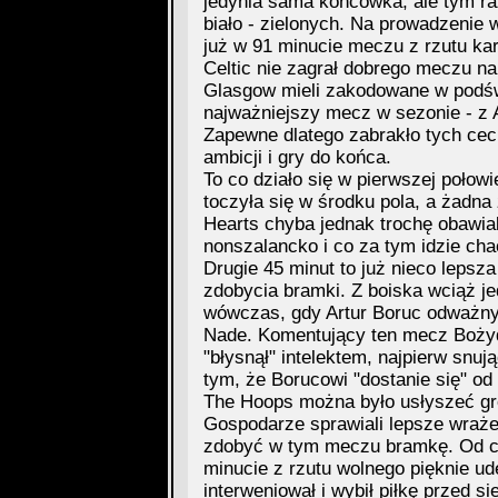
jedynia sama końcówka, ale tym ra
biało - zielonych. Na prowadzenie 
już w 91 minucie meczu z rzutu ka
Celtic nie zagrał dobrego meczu na 
Glasgow mieli zakodowane w podśw
najważniejszy mecz w sezonie - z A
Zapewne dlatego zabrakło tych cec
ambicji i gry do końca.
To co działo się w pierwszej połow
toczyła się w środku pola, a żadna 
Hearts chyba jednak trochę obawiali
nonszalancko i co za tym idzie cha
Drugie 45 minut to już nieco lepsza
zdobycia bramki. Z boiska wciąż jed
wówczas, gdy Artur Boruc odważnym
Nade. Komentujący ten mecz Boży
"błysnął" intelektem, najpierw snuj
tym, że Borucowi "dostanie się" od
The Hoops można było usłyszeć grom
Gospodarze sprawiali lepsze wrażen
zdobyć w tym meczu bramkę. Od cz
minucie z rzutu wolnego pięknie ud
interweniował i wybił piłkę przed si