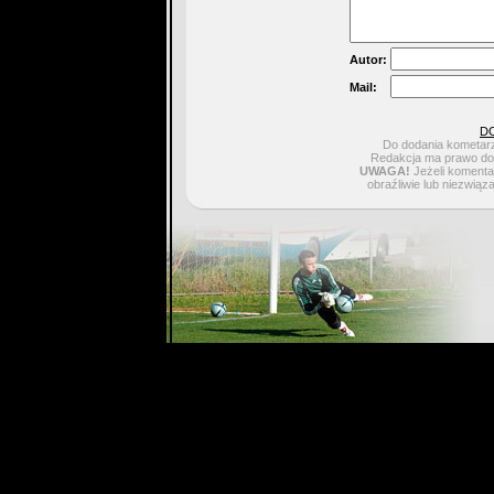
Autor:
Mail:
D
Do dodania kometarz
Redakcja ma prawo do 
UWAGA!
Jeżeli komentar
obraźliwie lub niezwiąz