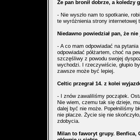
Że pan bronił dobrze, a koledzy g
- Nie wyszło nam to spotkanie, rob
te wyróżnienia strony internetowej 
Niedawno powiedział pan, że nie 
- A co mam odpowiadać na pytania w
odpowiadać półżartem, choć na pew
szczęśliwy z powodu swojej dyspoz
wychodzi. I rzeczywiście, głupio by
zawsze może być lepiej.
Celtic przegrał 14. z kolei wyja
- I znów zawaliliśmy początek. Osta
Nie wiem, czemu tak się dzieje, m
dalej być nie może. Popełniliśmy bł
nie płacze. Życie się nie skończył
zdobycia.
Milan to faworyt grupy. Benfica,
głównie u siebie.