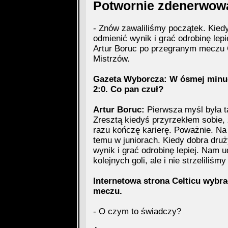
Potwornie zdenerwow
- Znów zawaliliśmy początek. Kied
odmienić wynik i grać odrobinę lepie
Artur Boruc po przegranym meczu 
Mistrzów.
Gazeta Wyborcza: W ósmej minuci
2:0. Co pan czuł?
Artur Boruc:
Pierwsza myśl była ta
Zresztą kiedyś przyrzekłem sobie,
razu kończę karierę. Poważnie. Na 
temu w juniorach. Kiedy dobra dru
wynik i grać odrobinę lepiej. Nam ud
kolejnych goli, ale i nie strzeliliśm
Internetowa strona Celticu wybr
meczu.
- O czym to świadczy?