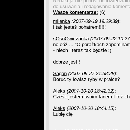
Redakcja nie ponosi odpowiedzial
do usuwania i redagowania koment
Wasze komentarze:
(6)
milenka
(2007-09-19 19:29:39)
:
i tak jesteś bohatrem!!!!!
sOsnOwiczanka
(2007-09-22 10:27
no cóż ... "O porażkach zapominam
- niech i teraz tak będzie :)
dobrze jest !
Sagan
(2007-09-27 21:58:28)
:
Boruc ty łowisz ryby w pralce?
Aleks
(2007-10-20 18:42:32)
:
Cześc jestem twoim fanem.I też chc
Aleks
(2007-10-20 18:44:15)
:
Lubię cię