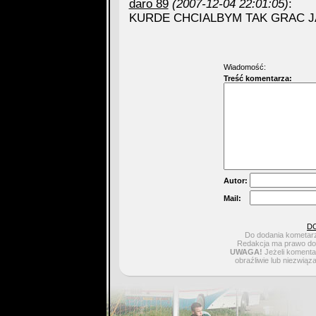
daro 89
(2007-12-04 22:01:05)
:
KURDE CHCIALBYM TAK GRAC J
Wiadomość:
Treść komentarza:
Autor:
Mail:
D
Do dodania kometarz
Redakcja ma prawo do 
UWAGA!
Jeżeli komentar
obraźliwie lub niezwiąz