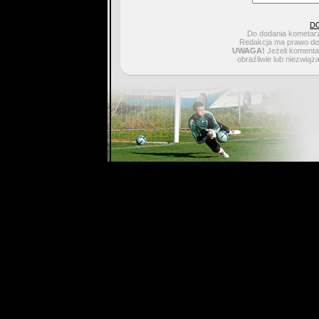
D
Do dodania kometarz
Redakcja ma prawo do 
UWAGA!
Jeżeli komentar
obraźliwie lub niezwiąz