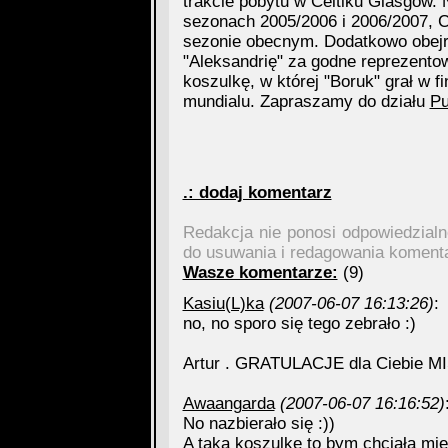
trakcie pobytu w Celtiku Glasgow. 
sezonach 2005/2006 i 2006/2007, C
sezonie obecnym. Dodatkowo obejrz
"Aleksandrię" za godne reprezento
koszulkę, w której "Boruk" grał w f
mundialu. Zapraszamy do działu
Pu
.: dodaj komentarz
Redakcja nie ponosi odpowiedzial
do usuwania i redagowania koment
Wasze komentarze:
(9)
Kasiu(L)ka
(2007-06-07 16:13:26)
:
no, no sporo się tego zebrało :)
Artur . GRATULACJE dla Ciebie MI
Awaangarda
(2007-06-07 16:16:52)
No nazbierało się :))
A taką koszulkę to bym chciała mi