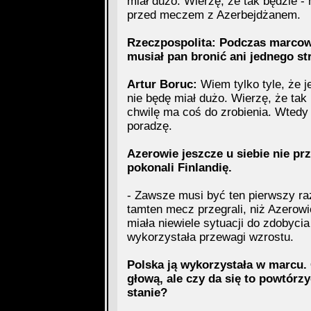
miał dużo. Wierzę, że tak będzie -
przed meczem z Azerbejdżanem.
Rzeczpospolita: Podczas marcow
musiał pan bronić ani jednego st
Artur Boruc:
Wiem tylko tyle, że j
nie będę miał dużo. Wierzę, że tak b
chwilę ma coś do zrobienia. Wtedy 
poradzę.
Azerowie jeszcze u siebie nie pr
pokonali Finlandię.
- Zawsze musi być ten pierwszy ra
tamten mecz przegrali, niż Azerowi
miała niewiele sytuacji do zdobyci
wykorzystała przewagi wzrostu.
Polska ją wykorzystała w marcu. C
głową, ale czy da się to powtórz
stanie?