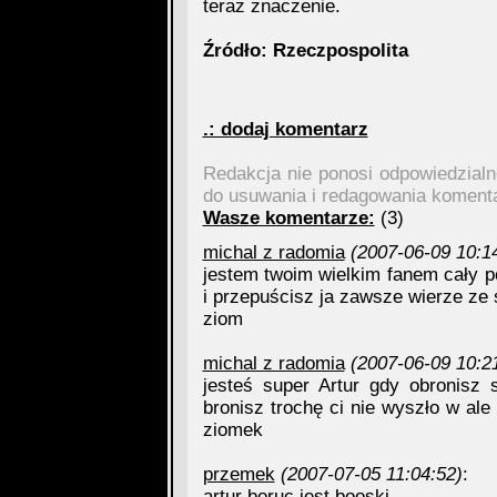
teraz znaczenie.
Źródło: Rzeczpospolita
.: dodaj komentarz
Redakcja nie ponosi odpowiedzial
do usuwania i redagowania koment
Wasze komentarze:
(3)
michal z radomia
(2007-06-09 10:1
jestem twoim wielkim fanem cały po
i przepuścisz ja zawsze wierze ze s
ziom
michal z radomia
(2007-06-09 10:2
jesteś super Artur gdy obronisz 
bronisz trochę ci nie wyszło w al
ziomek
przemek
(2007-07-05 11:04:52)
:
artur boruc jest booski