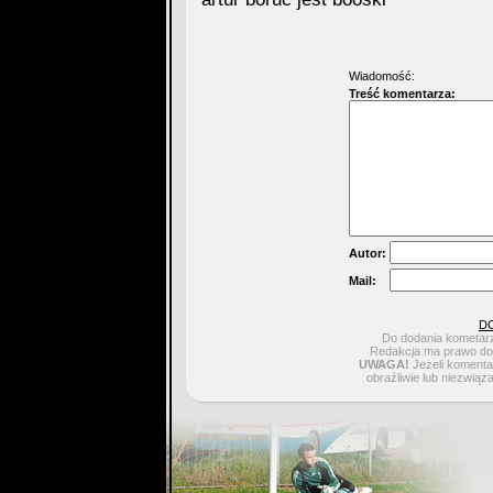
Wiadomość:
Treść komentarza:
Autor:
Mail:
D
Do dodania kometarz
Redakcja ma prawo do 
UWAGA!
Jeżeli komentar
obraźliwie lub niezwiąz