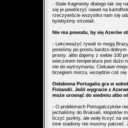
- Stałe fragmenty dlatego tak się 
się je powtórzyć nawet na kartofl
rzeczywiście wszystko nam się uda
bylebyśmy strzelali.
Nie ma powodu, by się Azerów o
- Lekceważyć rywali to mogą Brazyl
jesteśmy po prostu bardzo dobrym 
prosty: albo dajemy z siebie 100 p
wieczorem temperatura jest dużo ni
nie do wytrzymania. Ciekawe miejs
brzegiem morza, wszędzie coś się b
Osłabiona Portugalia gra w sobo
Finlandii. Jeśli wygracie z Azer
może urosnąć do siedmiu albo o
- O problemach Portugalczyków nie
jechaliśmy do Brukseli, kłopotów 
liczyć punkty, ale wolę liczyć na s
inne stadiony nie musimy patrzeć. 