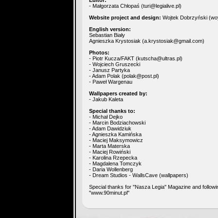
Editor:
- Małgorzata Chłopaś (
turi@legialive.pl
)
Website project and design:
Wojtek Dobrzyński (
woy
English version:
Sebastian Biały
Agnieszka Krystosiak (
a.krystosiak@gmail.com
)
Photos:
- Piotr Kucza/FAKT (
kutscha@ultras.pl
)
- Wojciech Gruszecki
- Janusz Partyka
- Adam Polak (
polak@post.pl
)
- Paweł Wargenau
Wallpapers created by:
- Jakub Kaleta
Special thanks to:
- Michał Dejko
- Marcin Bodziachowski
- Adam Dawidziuk
- Agnieszka Kamińska
- Maciej Maksymowicz
- Marta Materska
- Maciej Rowiński
- Karolina Rzepecka
- Magdalena Tomczyk
- Daria Wollenberg
- Dream Studios - WallsCave (wallpapers)
Special thanks for "Nasza Legia" Magazine and followi
"www.90minut.pl"