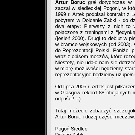
Artur Boruc
grał dotychczas w 3
zaczął w siedleckiej Pogoni, w kt
1999 r. Artek podpisał kontrakt z 
pobytem w Dolcanie Ząbki - do dz
dwa etapy: Pierwszy z nich to 
połączone z treningami z "jedynk
(jesień 2000). Drugi to debiut w pi
w bramce wojskowych (od 2003). O
do Reprezentacji Polski. Poniżej 
wraz z opisem meczów, które rozeg
Niestety, nie udało nam się dotrze
w miarę możliwości będziemy staral
reprezentacyjne będziemy uzupełni
Od lipca 2005 r. Artek jest piłkarz
w Glasgow rekord 88 oficjalnych 
odpuści! :-)
Tutaj możecie zobaczyć szczegół
Artur Boruc i dużej części meczów, 
Pogoń Siedlce
Dolcan Ząbki