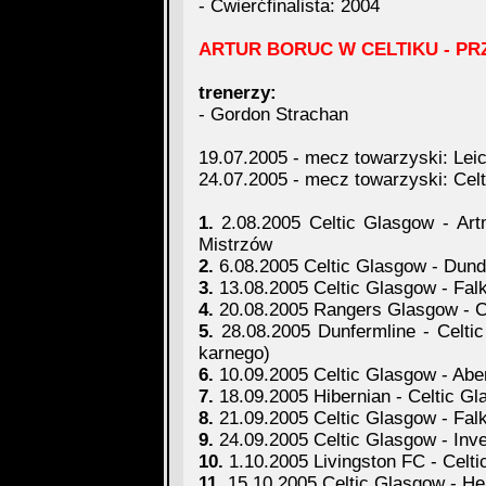
- Ćwierćfinalista: 2004
ARTUR BORUC W CELTIKU - PR
trenerzy:
- Gordon Strachan
19.07.2005 - mecz towarzyski: Leic
24.07.2005 - mecz towarzyski: Celt
1.
2.08.2005 Celtic Glasgow - Artm
Mistrzów
2.
6.08.2005 Celtic Glasgow - Dundee
3.
13.08.2005 Celtic Glasgow - Falki
4.
20.08.2005 Rangers Glasgow - Cel
5.
28.08.2005 Dunfermline - Celtic
karnego)
6.
10.09.2005 Celtic Glasgow - Aberd
7.
18.09.2005 Hibernian - Celtic Gla
8.
21.09.2005 Celtic Glasgow - Falki
9.
24.09.2005 Celtic Glasgow - Inver
10.
1.10.2005 Livingston FC - Celtic
11.
15.10.2005 Celtic Glasgow - Hear