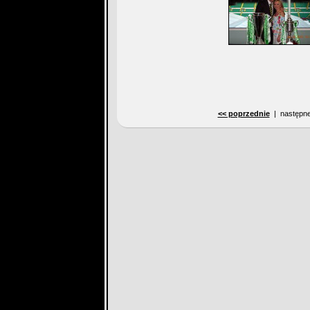
<< poprzednie
| następne