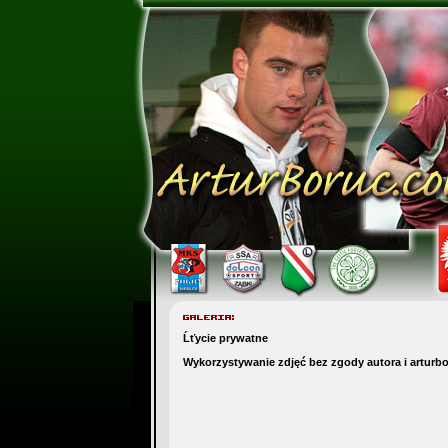
Ĺťycie prywatne
Wykorzystywanie zdjęć bez zgody autora i arturb