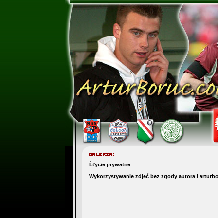
Ĺťycie prywatne
Wykorzystywanie zdjęć bez zgody autora i arturb