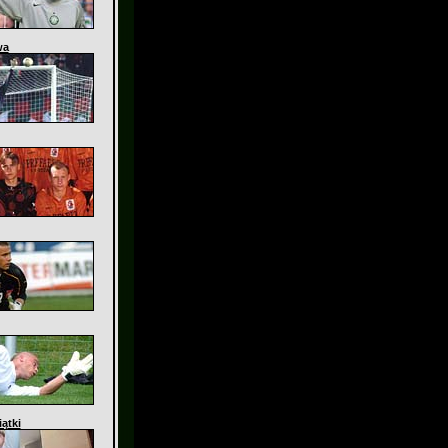
wa
ątki