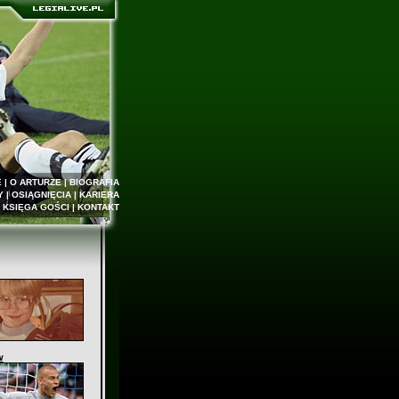
E
|
O ARTURZE
|
BIOGRAFIA
Y
|
OSIĄGNIĘCIA
|
KARIERA
|
KSIĘGA GOŚCI
|
KONTAKT
w