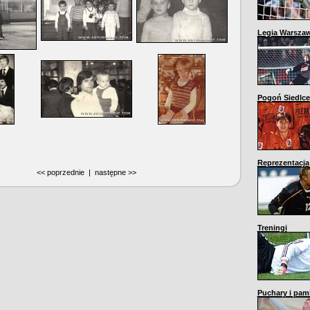
Legia Warsza
Pogoń Siedlce
Reprezentacja
<< poprzednie | następne >>
Treningi
Puchary i pami