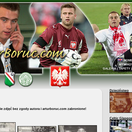
HOM
WYWIAD
GALERIA
|
TAPETY
Dzieciństwo
e zdjęć bez zgody autora i arturboruc.com zabronione!
Celtic Glasgo