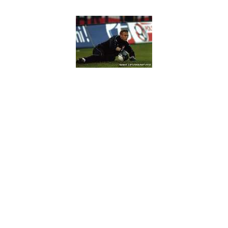
ym golkiperem warszawskiej Legii.Artur w 2004 roku zdobył z Legią V